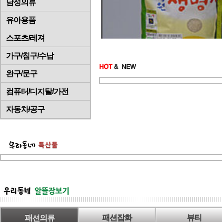
남성의류
유아용품
스포츠/레져
가구/침구/수납
완구/문구
컴퓨터/디지탈/가전
자동차/공구
패션의류
패션잡화
뷰티