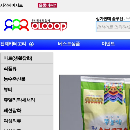
시작페이지로
올쿱이란?
상가판매 솔루션 - 
전체카테고리
베스트상품
이벤트
마트(생활잡화)
식품류
농수축산물
뷰티
쥬얼리/악세서리
패션잡화
여성의류